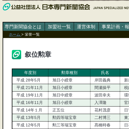
専門新聞協会とは
加盟社一覧
運営体制
事業計画・
ホーム
>
栄誉一覧
叙位勲章
年度別
勲章種別
氏名
平成 28年5月
旭日小綬章
岸田義典
新
平成 21年11月
旭日小綬章
間瀬操平
税
平成 19年11月
旭日中綬章
波田幸夫
環
平成 16年11月
旭日小綬章
入澤隆
官
平成 14年１月
正五位
花村茂彦
日
平成 13年5月
勲四等瑞宝章
二村博三
東
平成 12年5月
勲三等瑞宝章
髙橋時春
日