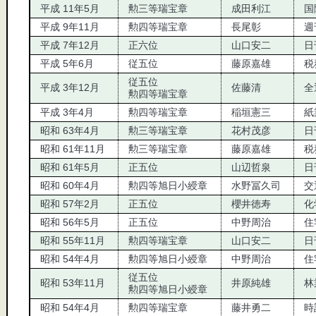
平成 11年5月
勲三等瑞宝章
成田利江
国
平成 9年11月
勲四等瑞宝章
長尾彰
週
平成 7年12月
正六位
山口安二
日
平成 5年6月
従五位
藤原嘉雄
税
従五位
平成 3年12月
佐藤清
全
勲四等瑞宝章
平成 3年4月
勲四等瑞宝章
稲垣憲三
紙
昭和 63年4月
勲三等瑞宝章
花村茂彦
日
昭和 61年11月
勲三等瑞宝章
藤原嘉雄
税
昭和 61年5月
正五位
山辺哲泉
日
昭和 60年4月
勲四等旭日小綬章
水野冨久司
交
昭和 57年2月
正五位
櫻井徳寿
化
昭和 56年5月
正五位
中野周治
住
昭和 55年11月
勲四等瑞宝章
山口安二
日
昭和 54年4月
勲四等旭日小綬章
中野周治
住
従五位
昭和 53年11月
井原純雄
林
勲四等旭日小綬章
昭和 54年4月
勲四等瑞宝章
藤井勇二
時